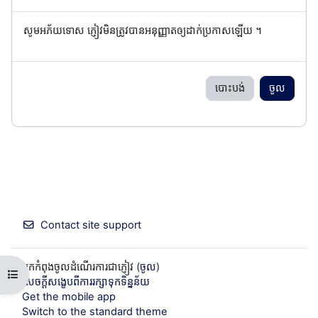
សូមអភ័យទោស ភ្ញៀវមិនត្រូវបានអនុញ្ញាតឲ្យដាក់ប្រកាសឡើយ ។
បោះបង់
ចូល
Contact site support
អ្នកកំពុងចូលដំណើរការជាភ្ញៀវ (
ចូល
)
Open course index
សេចក្តីសង្ខេបពីការរក្សាទុកទិន្នន័យ
Get the mobile app
Switch to the standard theme