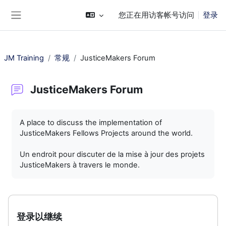
跳到主要内容
您正在用访客帐号访问
登录
停靠面板
JM Training
常规
JusticeMakers Forum
JusticeMakers Forum
完成条件
A place to discuss the implementation of
JusticeMakers Fellows Projects around the world.
Un endroit pour discuter de la mise à jour des projets
JusticeMakers à travers le monde.
登录以继续