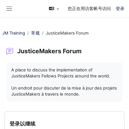
跳到主要内容
您正在用访客帐号访问
登录
停靠面板
JM Training
常规
JusticeMakers Forum
JusticeMakers Forum
完成条件
A place to discuss the implementation of
JusticeMakers Fellows Projects around the world.
Un endroit pour discuter de la mise à jour des projets
JusticeMakers à travers le monde.
登录以继续