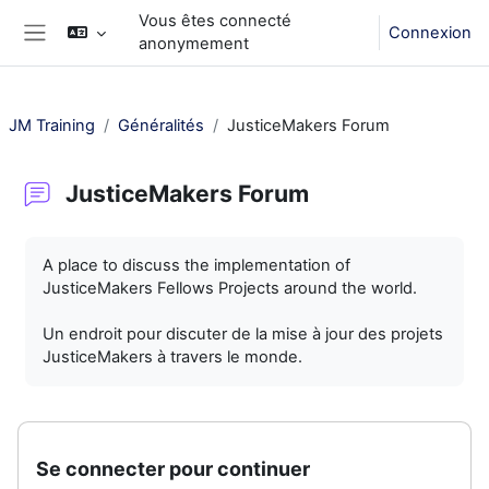
Passer au contenu principal
Vous êtes connecté
Connexion
anonymement
Panneau latéral
JM Training
Généralités
JusticeMakers Forum
JusticeMakers Forum
Conditions d’achèvement
A place to discuss the implementation of
JusticeMakers Fellows Projects around the world.
Un endroit pour discuter de la mise à jour des projets
JusticeMakers à travers le monde.
Se connecter pour continuer