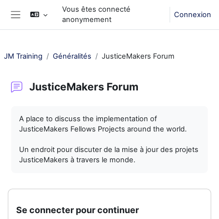
Passer au contenu principal
Vous êtes connecté
Connexion
anonymement
Panneau latéral
JM Training
Généralités
JusticeMakers Forum
JusticeMakers Forum
Conditions d’achèvement
A place to discuss the implementation of
JusticeMakers Fellows Projects around the world.
Un endroit pour discuter de la mise à jour des projets
JusticeMakers à travers le monde.
Se connecter pour continuer