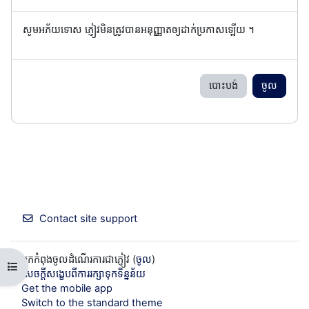
សូមអភ័យទោស ភ្ញៀវមិនត្រូវបានអនុញ្ញាតឲ្យដាក់ប្រកាសឡើយ ។
បោះបង់
ចូល
Contact site support
អ្នកកំពុងចូលដំណើរការជាភ្ញៀវ (
ចូល
)
Open course index
សេចក្តីសង្ខេបពីការរក្សាទុកទិន្នន័យ
Get the mobile app
Switch to the standard theme