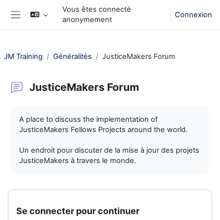
Passer au contenu principal
Vous êtes connecté
Connexion
anonymement
Panneau latéral
JM Training
Généralités
JusticeMakers Forum
JusticeMakers Forum
Conditions d’achèvement
A place to discuss the implementation of
JusticeMakers Fellows Projects around the world.
Un endroit pour discuter de la mise à jour des projets
JusticeMakers à travers le monde.
Se connecter pour continuer