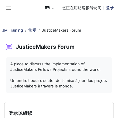
跳到主要内容
您正在用访客帐号访问
登录
停靠面板
JM Training
常规
JusticeMakers Forum
JusticeMakers Forum
完成条件
A place to discuss the implementation of
JusticeMakers Fellows Projects around the world.
Un endroit pour discuter de la mise à jour des projets
JusticeMakers à travers le monde.
登录以继续