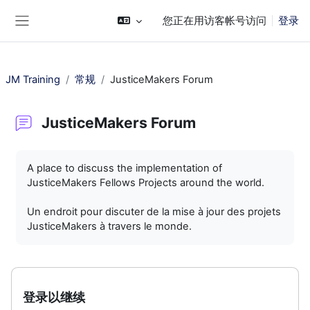
跳到主要内容
您正在用访客帐号访问
登录
停靠面板
JM Training
常规
JusticeMakers Forum
JusticeMakers Forum
完成条件
A place to discuss the implementation of
JusticeMakers Fellows Projects around the world.
Un endroit pour discuter de la mise à jour des projets
JusticeMakers à travers le monde.
登录以继续