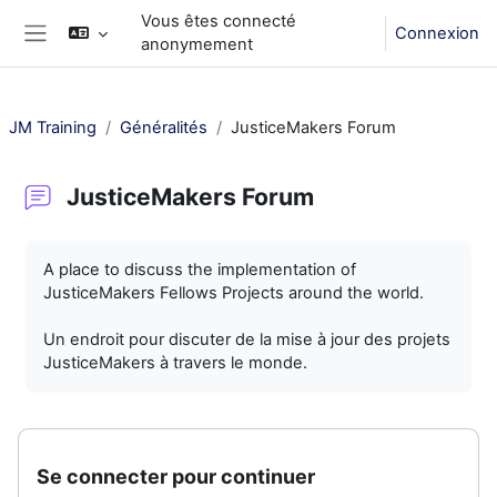
Passer au contenu principal
Vous êtes connecté
Connexion
anonymement
Panneau latéral
JM Training
Généralités
JusticeMakers Forum
JusticeMakers Forum
Conditions d’achèvement
A place to discuss the implementation of
JusticeMakers Fellows Projects around the world.
Un endroit pour discuter de la mise à jour des projets
JusticeMakers à travers le monde.
Se connecter pour continuer