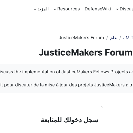
Discu
DefenseWiki
Resources
المزيد
JM T
عام
JusticeMakers Forum
JusticeMakers Forum
discuss the implementation of JusticeMakers Fellows Projects a
t pour discuter de la mise à jour des projets JusticeMakers à t
سجل دخولك للمتابعة