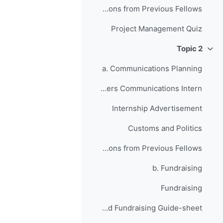
Anticipating Setbacks - Lessons from Previous Fellows
Project Management Quiz
Topic 2
طي
a. Communications Planning
Your JusticeMakers Communications Intern
Internship Advertisement
Customs and Politics
Raising Awareness for your Project - Lessons from Previous Fellows
b. Fundraising
Fundraising
Grant Writing and Fundraising Guide-sheet