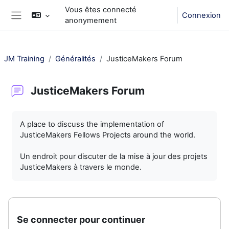
Passer au contenu principal
Vous êtes connecté
Connexion
anonymement
Panneau latéral
JM Training
Généralités
JusticeMakers Forum
JusticeMakers Forum
Conditions d’achèvement
A place to discuss the implementation of
JusticeMakers Fellows Projects around the world.
Un endroit pour discuter de la mise à jour des projets
JusticeMakers à travers le monde.
Se connecter pour continuer