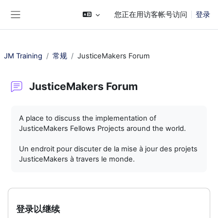
跳到主要内容
您正在用访客帐号访问
登录
停靠面板
JM Training
常规
JusticeMakers Forum
JusticeMakers Forum
完成条件
A place to discuss the implementation of
JusticeMakers Fellows Projects around the world.
Un endroit pour discuter de la mise à jour des projets
JusticeMakers à travers le monde.
登录以继续