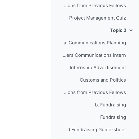
Anticipating Setbacks - Lessons from Previous Fellows
Project Management Quiz
Topic 2
طي
a. Communications Planning
Your JusticeMakers Communications Intern
Internship Advertisement
Customs and Politics
Raising Awareness for your Project - Lessons from Previous Fellows
b. Fundraising
Fundraising
Grant Writing and Fundraising Guide-sheet