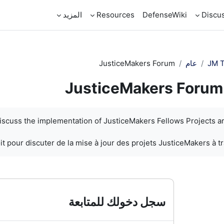
Discu
DefenseWiki
Resources
المزيد
JM T
عام
JusticeMakers Forum
JusticeMakers Forum
discuss the implementation of JusticeMakers Fellows Projects a
t pour discuter de la mise à jour des projets JusticeMakers à t
سجل دخولك للمتابعة