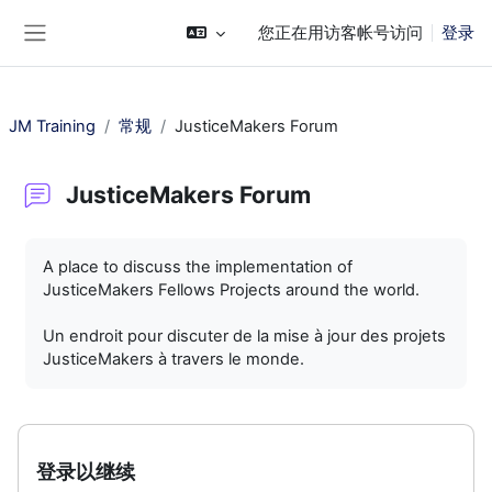
跳到主要内容
您正在用访客帐号访问
登录
停靠面板
JM Training
常规
JusticeMakers Forum
JusticeMakers Forum
完成条件
A place to discuss the implementation of
JusticeMakers Fellows Projects around the world.
Un endroit pour discuter de la mise à jour des projets
JusticeMakers à travers le monde.
登录以继续