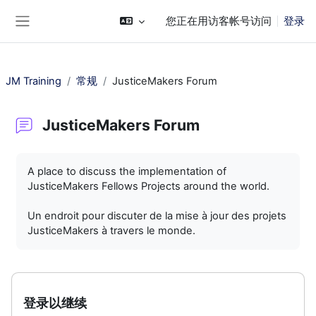
跳到主要内容
您正在用访客帐号访问
登录
停靠面板
JM Training
常规
JusticeMakers Forum
JusticeMakers Forum
完成条件
A place to discuss the implementation of
JusticeMakers Fellows Projects around the world.
Un endroit pour discuter de la mise à jour des projets
JusticeMakers à travers le monde.
登录以继续