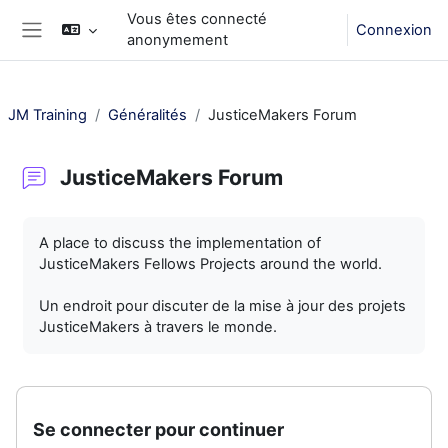
Passer au contenu principal
Vous êtes connecté
Connexion
anonymement
Panneau latéral
JM Training
Généralités
JusticeMakers Forum
JusticeMakers Forum
Conditions d’achèvement
A place to discuss the implementation of
JusticeMakers Fellows Projects around the world.
Un endroit pour discuter de la mise à jour des projets
JusticeMakers à travers le monde.
Se connecter pour continuer