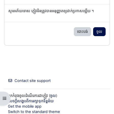
សូមអភ័យទោស ភ្ញៀវមិនត្រូវបានអនុញ្ញាតឲ្យដាក់ប្រកាសឡើយ ។
បោះបង់
ចូល
Contact site support
អ្នកកំពុងចូលដំណើរការជាភ្ញៀវ (
ចូល
)
Open course index
សេចក្តីសង្ខេបពីការរក្សាទុកទិន្នន័យ
Get the mobile app
Switch to the standard theme