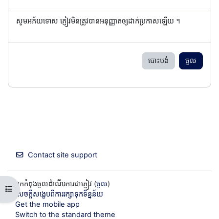
សូមអភ័យទោស ភ្ញៀវមិនត្រូវបានអនុញ្ញាតឲ្យដាក់ប្រកាសឡើយ ។
បោះបង់
ចូល
Contact site support
អ្នកកំពុងចូលដំណើរការជាភ្ញៀវ (
ចូល
)
Open course index
សេចក្តីសង្ខេបពីការរក្សាទុកទិន្នន័យ
Get the mobile app
Switch to the standard theme