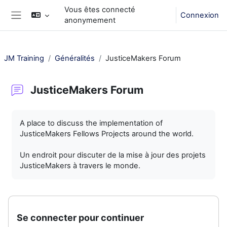
Passer au contenu principal
Vous êtes connecté
Connexion
anonymement
Panneau latéral
JM Training
Généralités
JusticeMakers Forum
JusticeMakers Forum
Conditions d’achèvement
A place to discuss the implementation of
JusticeMakers Fellows Projects around the world.
Un endroit pour discuter de la mise à jour des projets
JusticeMakers à travers le monde.
Se connecter pour continuer