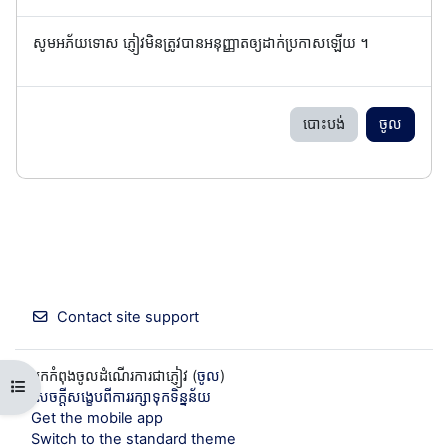
សូមអភ័យទោស ភ្ញៀវមិនត្រូវបានអនុញ្ញាតឲ្យដាក់ប្រកាសឡើយ ។
បោះបង់
ចូល
Contact site support
អ្នកកំពុងចូលដំណើរការជាភ្ញៀវ (
ចូល
)
Open course index
សេចក្តីសង្ខេបពីការរក្សាទុកទិន្នន័យ
Get the mobile app
Switch to the standard theme