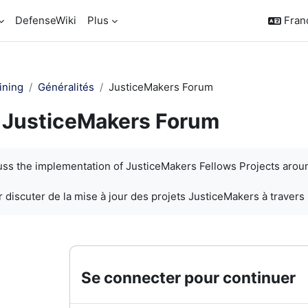
DefenseWiki
Plus
França
ining
Généralités
JusticeMakers Forum
JusticeMakers Forum
chèvement
cuss the implementation of JusticeMakers Fellows Projects arou
 discuter de la mise à jour des projets JusticeMakers à travers
Se connecter pour continuer