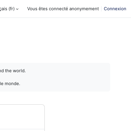
is ‎(fr)‎
Vous êtes connecté anonymement
Connexion
nd the world.
 le monde.