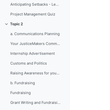
Anticipating Setbacks - Lessons from Previous Fellows
Project Management Quiz
Topic 2
Replier
a. Communications Planning
Your JusticeMakers Communications Intern
Internship Advertisement
Customs and Politics
Raising Awareness for your Project - Lessons from Previous Fellows
b. Fundraising
Fundraising
Grant Writing and Fundraising Guide-sheet