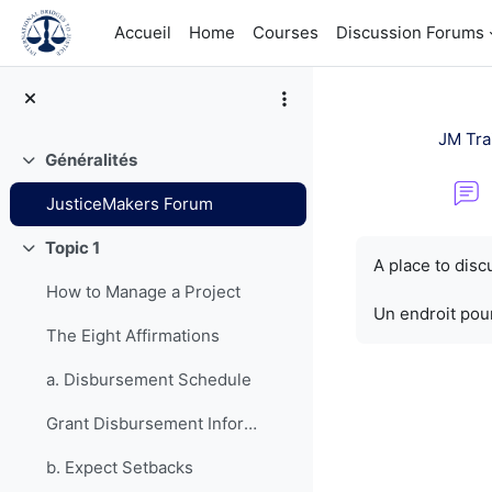
Passer au contenu principal
Accueil
Home
Courses
Discussion Forums
JM Tra
Généralités
Replier
JusticeMakers Forum
Conditions d’a
Topic 1
Replier
A place to dis
How to Manage a Project
Un endroit pour
The Eight Affirmations
a. Disbursement Schedule
Grant Disbursement Information
b. Expect Setbacks