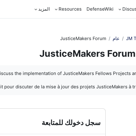
Discu
DefenseWiki
Resources
المزيد
JM T
عام
JusticeMakers Forum
JusticeMakers Forum
discuss the implementation of JusticeMakers Fellows Projects a
t pour discuter de la mise à jour des projets JusticeMakers à t
سجل دخولك للمتابعة