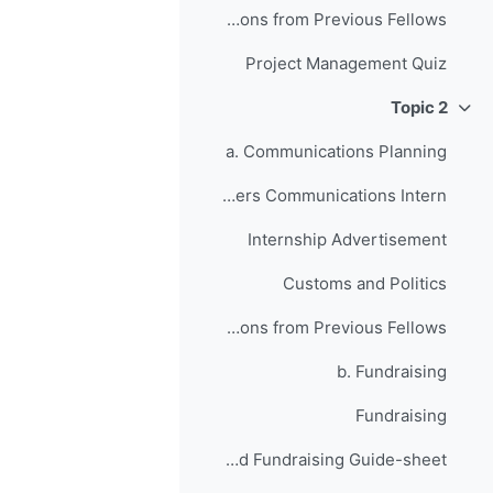
Anticipating Setbacks - Lessons from Previous Fellows
Project Management Quiz
Topic 2
طي
a. Communications Planning
Your JusticeMakers Communications Intern
Internship Advertisement
Customs and Politics
Raising Awareness for your Project - Lessons from Previous Fellows
b. Fundraising
Fundraising
Grant Writing and Fundraising Guide-sheet