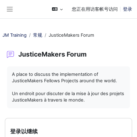
跳到主要内容
您正在用访客帐号访问
登录
停靠面板
JM Training
常规
JusticeMakers Forum
JusticeMakers Forum
完成条件
A place to discuss the implementation of
JusticeMakers Fellows Projects around the world.
Un endroit pour discuter de la mise à jour des projets
JusticeMakers à travers le monde.
登录以继续