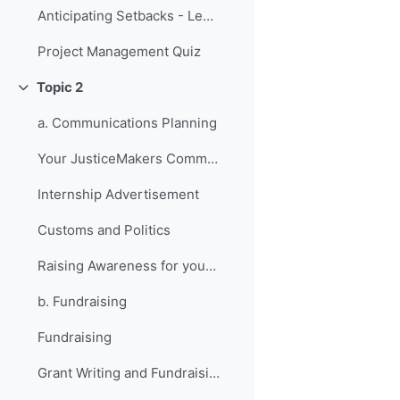
Anticipating Setbacks - Lessons from Previous Fellows
Project Management Quiz
Topic 2
Replier
a. Communications Planning
Your JusticeMakers Communications Intern
Internship Advertisement
Customs and Politics
Raising Awareness for your Project - Lessons from Previous Fellows
b. Fundraising
Fundraising
Grant Writing and Fundraising Guide-sheet