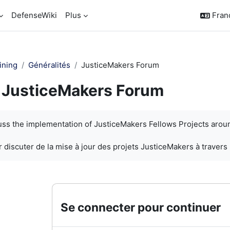
DefenseWiki
Plus
França
ining
Généralités
JusticeMakers Forum
JusticeMakers Forum
chèvement
cuss the implementation of JusticeMakers Fellows Projects arou
 discuter de la mise à jour des projets JusticeMakers à travers
Se connecter pour continuer