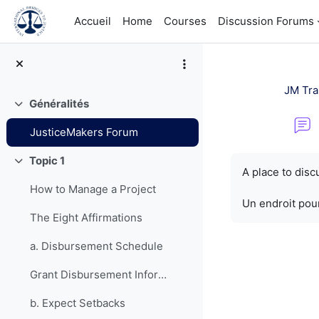
Passer au contenu principal
Accueil
Home
Courses
Discussion Forums
JM Tra
Généralités
Replier
JusticeMakers Forum
Conditions d’a
Topic 1
Replier
A place to dis
How to Manage a Project
Un endroit pour
The Eight Affirmations
a. Disbursement Schedule
Grant Disbursement Information
b. Expect Setbacks