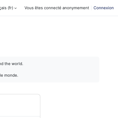
is ‎(fr)‎
Vous êtes connecté anonymement
Connexion
nd the world.
 le monde.