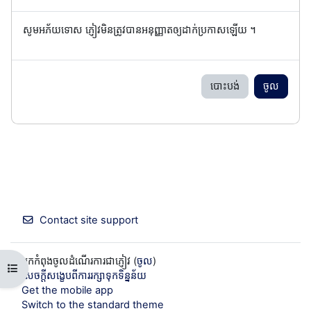
សូមអភ័យទោស ភ្ញៀវមិនត្រូវបានអនុញ្ញាតឲ្យដាក់ប្រកាសឡើយ ។
បោះបង់
ចូល
Contact site support
អ្នកកំពុងចូលដំណើរការជាភ្ញៀវ (
ចូល
)
Open course index
សេចក្តីសង្ខេបពីការរក្សាទុកទិន្នន័យ
Get the mobile app
Switch to the standard theme