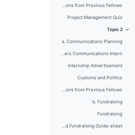
Anticipating Setbacks - Lessons from Previous Fellows
Project Management Quiz
Topic 2
طي
a. Communications Planning
Your JusticeMakers Communications Intern
Internship Advertisement
Customs and Politics
Raising Awareness for your Project - Lessons from Previous Fellows
b. Fundraising
Fundraising
Grant Writing and Fundraising Guide-sheet