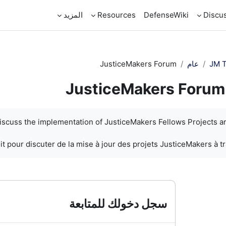
Discu
DefenseWiki
Resources
المزيد
JM T
عام
JusticeMakers Forum
JusticeMakers Forum
discuss the implementation of JusticeMakers Fellows Projects a
t pour discuter de la mise à jour des projets JusticeMakers à t
سجل دخولك للمتابعة