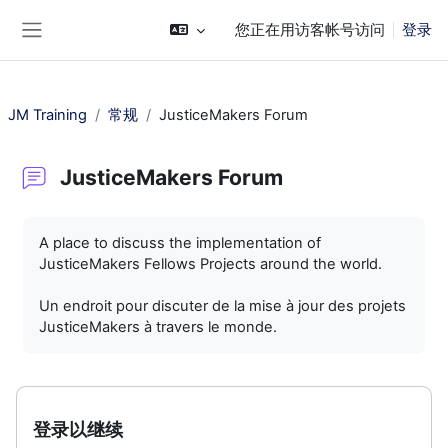
跳到主要内容
您正在用访客帐号访问
登录
停靠面板
JM Training
常规
JusticeMakers Forum
JusticeMakers Forum
完成条件
A place to discuss the implementation of
JusticeMakers Fellows Projects around the world.
Un endroit pour discuter de la mise à jour des projets
JusticeMakers à travers le monde.
登录以继续