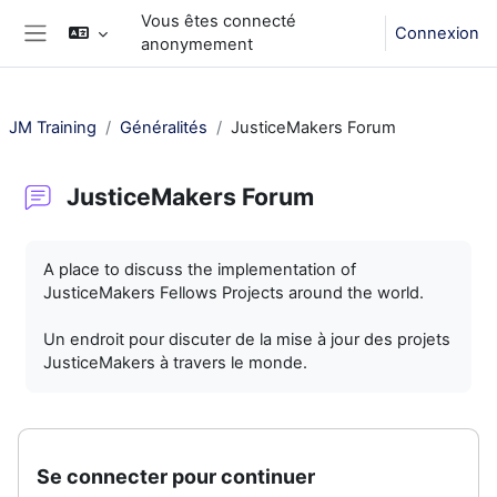
Passer au contenu principal
Vous êtes connecté
Connexion
anonymement
Panneau latéral
JM Training
Généralités
JusticeMakers Forum
JusticeMakers Forum
Conditions d’achèvement
A place to discuss the implementation of
JusticeMakers Fellows Projects around the world.
Un endroit pour discuter de la mise à jour des projets
JusticeMakers à travers le monde.
Se connecter pour continuer