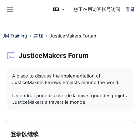
跳到主要内容
您正在用访客帐号访问
登录
停靠面板
JM Training
常规
JusticeMakers Forum
JusticeMakers Forum
完成条件
A place to discuss the implementation of
JusticeMakers Fellows Projects around the world.
Un endroit pour discuter de la mise à jour des projets
JusticeMakers à travers le monde.
登录以继续