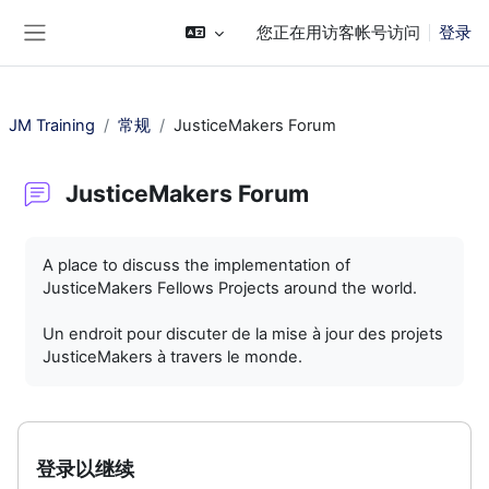
跳到主要内容
您正在用访客帐号访问
登录
停靠面板
JM Training
常规
JusticeMakers Forum
JusticeMakers Forum
完成条件
A place to discuss the implementation of
JusticeMakers Fellows Projects around the world.
Un endroit pour discuter de la mise à jour des projets
JusticeMakers à travers le monde.
登录以继续