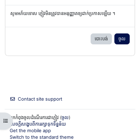
សូមអភ័យទោស ភ្ញៀវមិនត្រូវបានអនុញ្ញាតឲ្យដាក់ប្រកាសឡើយ ។
បោះបង់
ចូល
Contact site support
អ្នកកំពុងចូលដំណើរការជាភ្ញៀវ (
ចូល
)
Open course index
សេចក្តីសង្ខេបពីការរក្សាទុកទិន្នន័យ
Get the mobile app
Switch to the standard theme