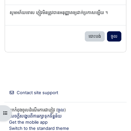
សូមអភ័យទោស ភ្ញៀវមិនត្រូវបានអនុញ្ញាតឲ្យដាក់ប្រកាសឡើយ ។
បោះបង់
ចូល
Contact site support
អ្នកកំពុងចូលដំណើរការជាភ្ញៀវ (
ចូល
)
Open course index
សេចក្តីសង្ខេបពីការរក្សាទុកទិន្នន័យ
Get the mobile app
Switch to the standard theme