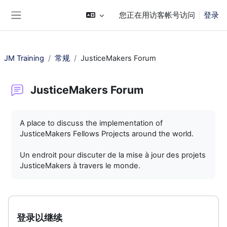
跳到主要内容
您正在用访客帐号访问
登录
停靠面板
JM Training
常规
JusticeMakers Forum
JusticeMakers Forum
完成条件
A place to discuss the implementation of
JusticeMakers Fellows Projects around the world.
Un endroit pour discuter de la mise à jour des projets
JusticeMakers à travers le monde.
登录以继续