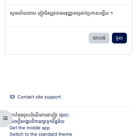
សូមអភ័យទោស ភ្ញៀវមិនត្រូវបានអនុញ្ញាតឲ្យដាក់ប្រកាសឡើយ ។
បោះបង់
ចូល
Contact site support
អ្នកកំពុងចូលដំណើរការជាភ្ញៀវ (
ចូល
)
Open course index
សេចក្តីសង្ខេបពីការរក្សាទុកទិន្នន័យ
Get the mobile app
Switch to the standard theme