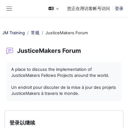
跳到主要内容
您正在用访客帐号访问
登录
停靠面板
JM Training
常规
JusticeMakers Forum
JusticeMakers Forum
完成条件
A place to discuss the implementation of
JusticeMakers Fellows Projects around the world.
Un endroit pour discuter de la mise à jour des projets
JusticeMakers à travers le monde.
登录以继续