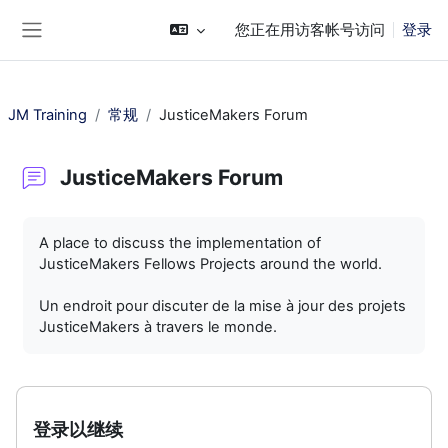
跳到主要内容
您正在用访客帐号访问
登录
停靠面板
JM Training
常规
JusticeMakers Forum
JusticeMakers Forum
完成条件
A place to discuss the implementation of
JusticeMakers Fellows Projects around the world.
Un endroit pour discuter de la mise à jour des projets
JusticeMakers à travers le monde.
登录以继续