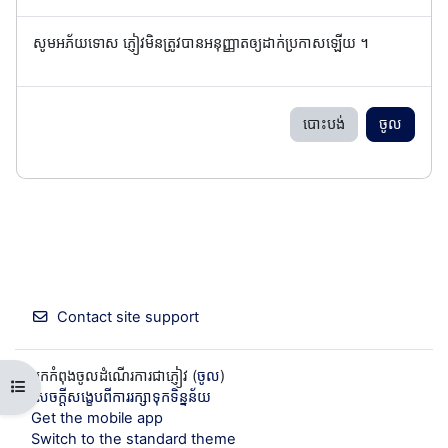
សូមអភ័យទោស ភ្ញៀវមិនត្រូវបានអនុញ្ញាតឲ្យដាក់ប្រកាសឡើយ ។
បោះបង់
ចូល
Contact site support
អ្នកកំពុងចូលដំណើរការជាភ្ញៀវ (
ចូល
)
Open course index
សេចក្តីសង្ខេបពីការរក្សាទុកទិន្នន័យ
Get the mobile app
Switch to the standard theme