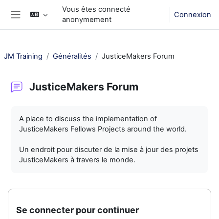
Passer au contenu principal
Vous êtes connecté
Connexion
anonymement
Panneau latéral
JM Training
Généralités
JusticeMakers Forum
JusticeMakers Forum
Conditions d’achèvement
A place to discuss the implementation of
JusticeMakers Fellows Projects around the world.
Un endroit pour discuter de la mise à jour des projets
JusticeMakers à travers le monde.
Se connecter pour continuer