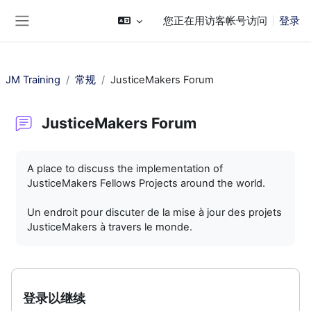
跳到主要内容
您正在用访客帐号访问
登录
停靠面板
JM Training
常规
JusticeMakers Forum
JusticeMakers Forum
完成条件
A place to discuss the implementation of
JusticeMakers Fellows Projects around the world.
Un endroit pour discuter de la mise à jour des projets
JusticeMakers à travers le monde.
登录以继续