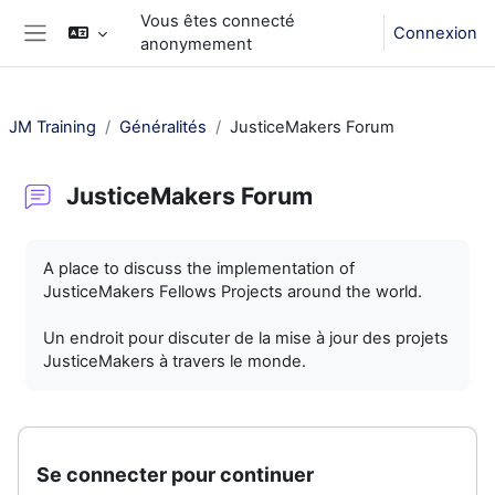
Passer au contenu principal
Vous êtes connecté
Connexion
anonymement
Panneau latéral
JM Training
Généralités
JusticeMakers Forum
JusticeMakers Forum
Conditions d’achèvement
A place to discuss the implementation of
JusticeMakers Fellows Projects around the world.
Un endroit pour discuter de la mise à jour des projets
JusticeMakers à travers le monde.
Se connecter pour continuer