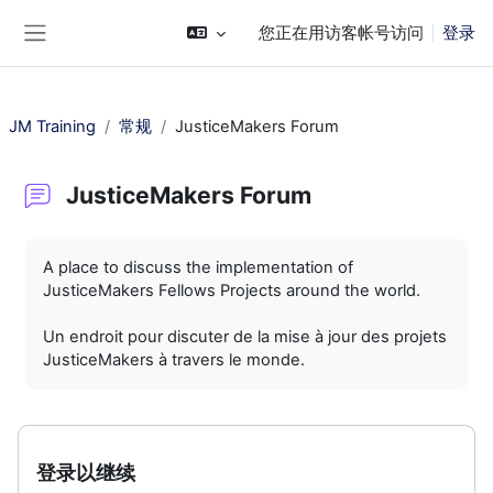
跳到主要内容
您正在用访客帐号访问
登录
停靠面板
JM Training
常规
JusticeMakers Forum
JusticeMakers Forum
完成条件
A place to discuss the implementation of
JusticeMakers Fellows Projects around the world.
Un endroit pour discuter de la mise à jour des projets
JusticeMakers à travers le monde.
登录以继续