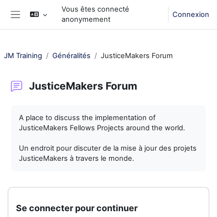
Passer au contenu principal
Vous êtes connecté
Connexion
anonymement
Panneau latéral
JM Training
Généralités
JusticeMakers Forum
JusticeMakers Forum
Conditions d’achèvement
A place to discuss the implementation of
JusticeMakers Fellows Projects around the world.
Un endroit pour discuter de la mise à jour des projets
JusticeMakers à travers le monde.
Se connecter pour continuer