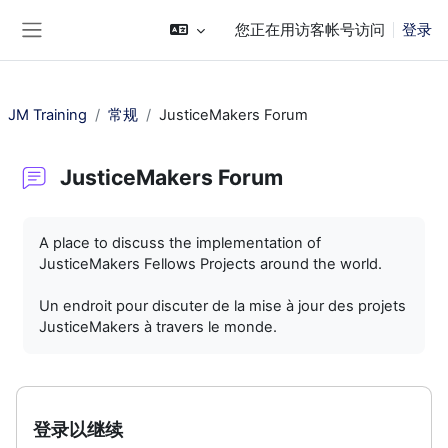
跳到主要内容
您正在用访客帐号访问
登录
停靠面板
JM Training
常规
JusticeMakers Forum
JusticeMakers Forum
完成条件
A place to discuss the implementation of
JusticeMakers Fellows Projects around the world.
Un endroit pour discuter de la mise à jour des projets
JusticeMakers à travers le monde.
登录以继续