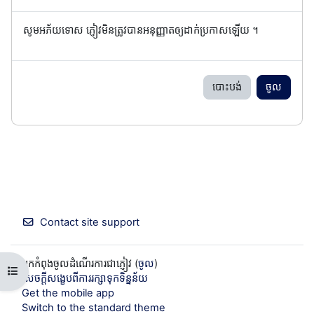
សូមអភ័យទោស ភ្ញៀវមិនត្រូវបានអនុញ្ញាតឲ្យដាក់ប្រកាសឡើយ ។
បោះបង់
ចូល
Contact site support
អ្នកកំពុងចូលដំណើរការជាភ្ញៀវ (
ចូល
)
Open course index
សេចក្តីសង្ខេបពីការរក្សាទុកទិន្នន័យ
Get the mobile app
Switch to the standard theme