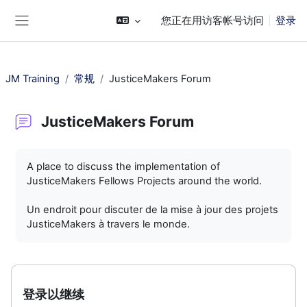
跳到主要内容
您正在用访客帐号访问
登录
停靠面板
JM Training
常规
JusticeMakers Forum
JusticeMakers Forum
完成条件
A place to discuss the implementation of
JusticeMakers Fellows Projects around the world.
Un endroit pour discuter de la mise à jour des projets
JusticeMakers à travers le monde.
登录以继续