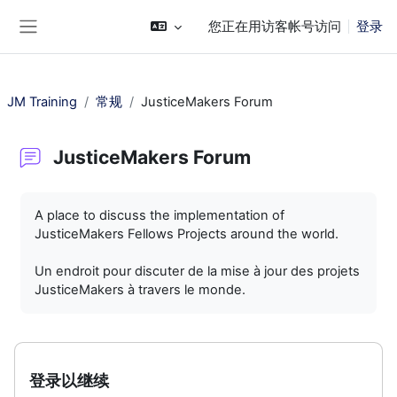
跳到主要内容
您正在用访客帐号访问
登录
停靠面板
JM Training
常规
JusticeMakers Forum
JusticeMakers Forum
完成条件
A place to discuss the implementation of
JusticeMakers Fellows Projects around the world.
Un endroit pour discuter de la mise à jour des projets
JusticeMakers à travers le monde.
登录以继续