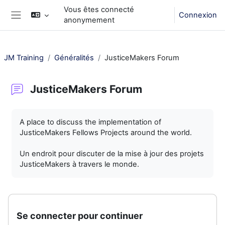
Passer au contenu principal
Vous êtes connecté
Connexion
anonymement
Panneau latéral
JM Training
Généralités
JusticeMakers Forum
JusticeMakers Forum
Conditions d’achèvement
A place to discuss the implementation of
JusticeMakers Fellows Projects around the world.
Un endroit pour discuter de la mise à jour des projets
JusticeMakers à travers le monde.
Se connecter pour continuer