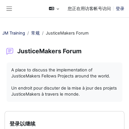
跳到主要内容
您正在用访客帐号访问
登录
停靠面板
JM Training
常规
JusticeMakers Forum
JusticeMakers Forum
完成条件
A place to discuss the implementation of
JusticeMakers Fellows Projects around the world.
Un endroit pour discuter de la mise à jour des projets
JusticeMakers à travers le monde.
登录以继续