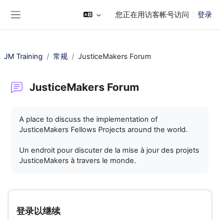
跳到主要内容
您正在用访客帐号访问
登录
停靠面板
JM Training
常规
JusticeMakers Forum
JusticeMakers Forum
完成条件
A place to discuss the implementation of
JusticeMakers Fellows Projects around the world.
Un endroit pour discuter de la mise à jour des projets
JusticeMakers à travers le monde.
登录以继续